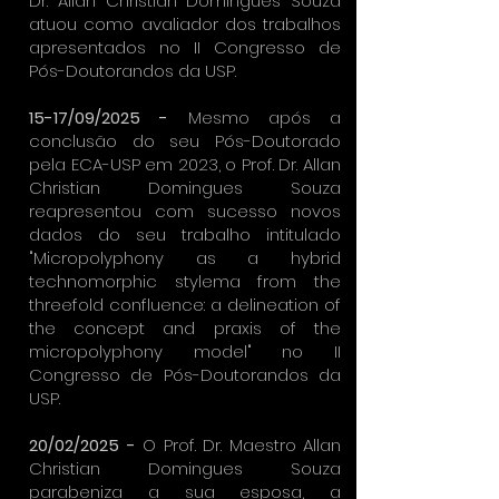
Dr. Allan Christian Domingues Souza
atuou como avaliador dos trabalhos
apresentados no II Congresso de
Pós-Doutorandos da USP.
15-17/09/2025 -
Mesmo após a
conclusão do seu Pós-Doutorado
pela ECA-USP em 2023, o Prof. Dr. Allan
Christian Domingues Souza
reapresentou com sucesso novos
dados do seu trabalho intitulado
"Micropolyphony as a hybrid
technomorphic stylema from the
threefold confluence: a delineation of
the concept and praxis of the
micropolyphony model" no II
Congresso de Pós-Doutorandos da
USP.
20/02/2025 -
O Prof. Dr. Maestro Allan
Christian Domingues Souza
parabeniza a sua esposa, a