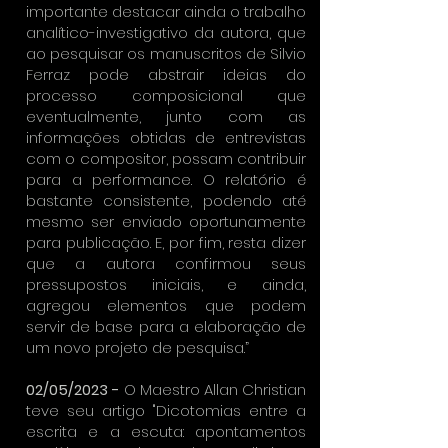
importante destacar ainda o trabalho
analítico-investigativo da autora, que
ao pesquisar os manuscritos de Silvio
Ferraz pode abstrair ideias do
processo composicional que
eventualmente, junto com as
informações obtidas de entrevistas
com o compositor, possam contribuir
para a performance. O relatório é
bastante consistente, podendo até
mesmo ser enviado oportunamente
para publicação. E, por fim, resta dizer
que a autora confirmou seus
pressupostos iniciais, e ainda,
agregou elementos que podem
servir de base para a elaboração de
um novo projeto de pesquisa.”
02/05/2023 -
O Maestro Allan Christian
teve seu artigo "Dicotomias entre a
escrita e a escuta: apontamentos