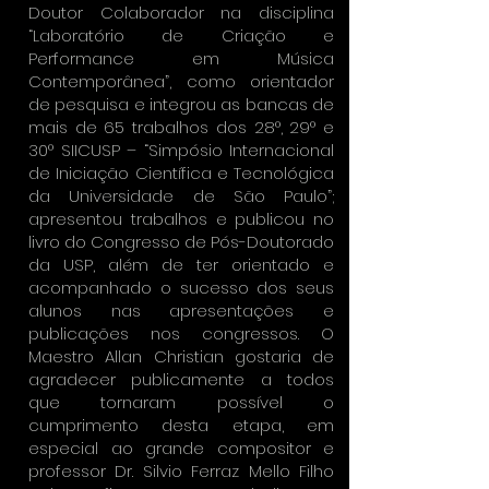
Doutor Colaborador na disciplina
“Laboratório de Criação e
Performance em Música
Contemporânea”, como orientador
de pesquisa e integrou as bancas de
mais de 65 trabalhos dos 28°, 29° e
30° SIICUSP – “Simpósio Internacional
de Iniciação Científica e Tecnológica
da Universidade de São Paulo”;
apresentou trabalhos e publicou no
livro do Congresso de Pós-Doutorado
da USP, além de ter orientado e
acompanhado o sucesso dos seus
alunos nas apresentações e
publicações nos congressos. O
Maestro Allan Christian gostaria de
agradecer publicamente a todos
que tornaram possível o
cumprimento desta etapa, em
especial ao grande compositor e
professor Dr. Silvio Ferraz Mello Filho