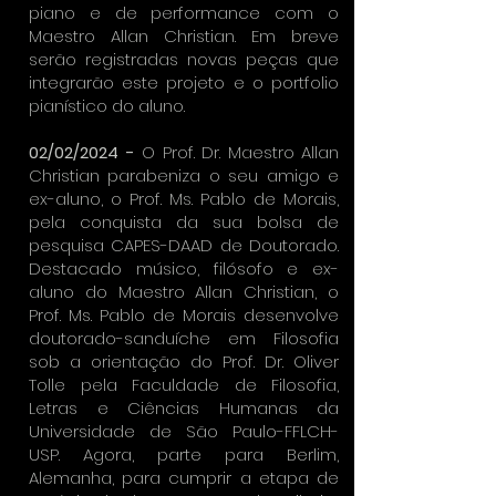
piano e de performance com o
Maestro Allan Christian. Em breve
serão registradas novas peças que
integrarão este projeto e o portfolio
pianístico do aluno.
02/02/2024 -
O Prof. Dr. Maestro Allan
Christian parabeniza o seu amigo e
ex-aluno, o Prof. Ms. Pablo de Morais,
pela conquista da sua bolsa de
pesquisa CAPES-DAAD de Doutorado.
Destacado músico, filósofo e ex-
aluno do Maestro Allan Christian, o
Prof. Ms. Pablo de Morais desenvolve
doutorado-sanduíche em Filosofia
sob a orientação do Prof. Dr. Oliver
Tolle pela Faculdade de Filosofia,
Letras e Ciências Humanas da
Universidade de São Paulo-FFLCH-
USP. Agora, parte para Berlim,
Alemanha, para cumprir a etapa de