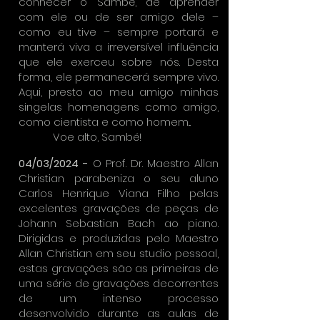
conhecer o Sambé, de aprender
com ele ou de ser amigo dele –
como eu tive – sempre portará e
manterá viva a irreversível influência
que ele exerceu sobre nós. Desta
forma, ele permanecerá sempre vivo.
Aqui, presto ao meu amigo minhas
singelas homenagens como amigo,
como cientista e como homem...
Voe alto, Sambé!
04/03/2024 -
O Prof. Dr. Maestro Allan
Christian parabeniza o seu aluno
Carlos Henrique Viana Filho pelas
excelentes gravações de peças de
Johann Sebastian Bach ao piano.
Dirigidas e produzidas pelo Maestro
Allan Christian em seu studio pessoal,
estas gravações são as primeiras de
uma série de gravações decorrentes
de um intenso processo
desenvolvido durante as aulas de