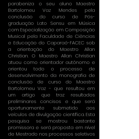
parabeniza o seu aluno Maestro
Bartolomeu Vaz Mendes pela
conclusão do curso de Pós-
graduação Lato Sensu em Música
com Especialização em Composição
Musical pela Faculdade de Ciências
e Educação do Caparaó-FACEC sob
a orientação do Maestro Allan
Christian. O Maestro Allan Christian
atuou como orientador autônomo e
orientou todo o processo de
desenvolvimento da monografia de
conclusão de curso do Maestro
Bartolomeu Vaz - que resultou em
um artigo que traz resultados
preliminares concisos e que será
oportunamente submetido aos
veículos de divulgação científica. Esta
pesquisa se mostrou bastante
promissora e será proposta em nível
de Mestrado nos processos seletivos