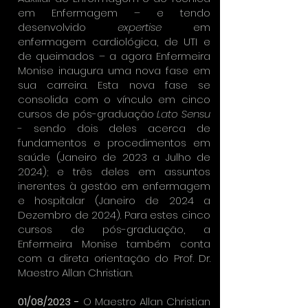
em Enfermagem – e tendo
desenvolvido
expertise
em
enfermagem cardiológica, de UTI e
de queimados – a agora Enfermeira
Monise inaugura uma nova fase em
sua carreira. Esta nova fase se
consolida com o vínculo em cinco
cursos de pós-graduação
Lato Sensu
- sendo dois deles acerca de
fundamentos e procedimentos em
saúde (Janeiro de 2023 a Julho de
2024); e três deles em assuntos
inerentes à gestão em enfermagem
e hospitalar (Janeiro de 2024 a
Dezembro de 2024). Para estes cinco
cursos de pós-graduação, a
Enfermeira Monise também conta
com a direta orientação do Prof. Dr.
Maestro Allan Christian.
01/08/2023 -
O Maestro Allan Christian