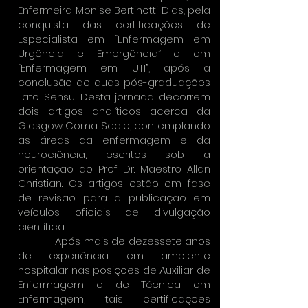
Enfermeira Monise Bertinotti Dias, pela
conquista das certificações de
Especialista em “Enfermagem em
Urgência e Emergência” e em
“Enfermagem em UTI”, após a
conclusão de duas pós-graduações
Lato Sensu. Desta jornada decorrem
dois artigos analítico
s acerca da
Glasgow Coma Scale, contemplando
as áreas da enfermagem e da
neurociência, escritos sob a
orientação do Prof. Dr. Maestro Allan
Christian.
Os artigos estão em fase
de revisão para a publicação em
veículos oficiais de divulgação
científica.
Após mais de dezessete anos
de experiência em ambiente
hospitalar nas posições de Auxiliar de
Enfermagem e de Técnica em
Enfermagem, tais certificações