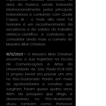
área da música, sendo indexada
internacionalmente pelos principais
indexadores e contando com Qualis
Capes A1 - o mais alto nível. Tal
honraria é um reconhecimento da
excelência e da solidez do trabalho
artístico-científico e corrobora ao
consolidar ainda mais a carreira do
Maestro Allan Christian.
16/12/2023 -
O Maestro Allan Christian
encerrou a sua trajetória na Escola
de Comunicações e Artes da
Universidade de São Paulo-ECA-USP.
O projeto inicial era passar um ano
no Pós-Doutorado. Porém, em meio
às oportunidades e convites que
surgiram, foram quase quatro anos.
Além da pesquisa que dirigiu e
desenvolveu no Pós-doutorado,
atuou também como Professor