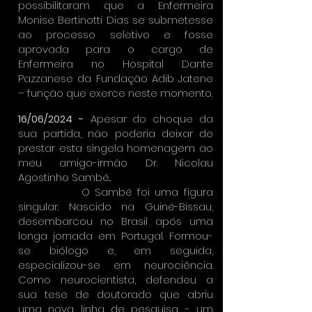
possibilitaram que a Enfermeira
Monise Bertinotti Dias se submetesse
ao processo seletivo e fosse
aprovada para o cargo de
Enfermeira no Hospital Dante
Pazzanese da Fundação Adib Jatene
– função que exerce neste momento.
16/06/2024 -
Apesar do choque da
sua partida, não poderia deixar de
prestar esta singela homenagem ao
meu amigo-irmão Dr. Nicolau
Agostinho Sambé...
O Sambé foi uma figura
singular. Nascido na Guiné-Bissau,
desembarcou no Brasil após uma
longa jornada em Portugal. Formou-
se biólogo e, em seguida,
especializou-se em neurociência.
Como neurocientista, defendeu a
sua tese de doutorado que abriu
uma nova linha de pesquisa - um