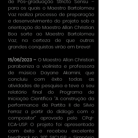
de Pós-graduação Stricto Sensu –
para os quais o Maestro Bartolomeu
Vaz realiza processo de preparação
e desenvolvimento do projeto sob a
orientação do Maestro Allan Christian.
Boa sorte ao Maestro Bartolomeu
Vaz, na certeza de que outras
grandes conquistas virão em breve!
15/06/2023 –
O Maestro Allan Christian
parabeniza a violinista e professora
de música Dayane Akamini, que
concluiu com êxito todas as
atividades de pesquisa e teve o seu
relatório final do Programa de
Iniciação Científica “A construção da
performance de Partita II de Silvio
Ferraz a partir do diálogo com o
compositor” aprovado pelo CPqI-
ECA-USP. O projeto foi apresentado
com êxito e recebeu excelente
feedback no 30° SIICUSP – Simpósio