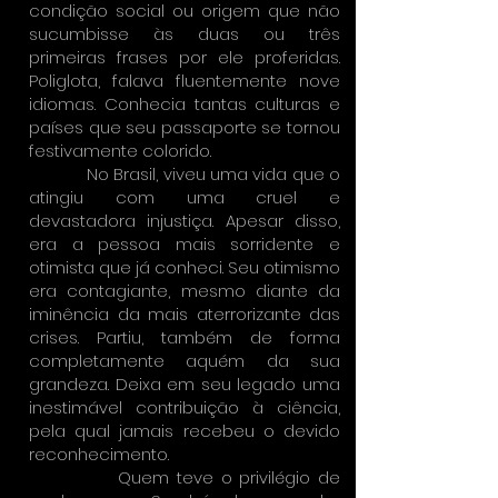
condição social ou origem que não
sucumbisse às duas ou três
primeiras frases por ele proferidas.
Poliglota, falava fluentemente nove
idiomas. Conhecia tantas culturas e
países que seu passaporte se tornou
festivamente colorido.
No Brasil, viveu uma vida que o
atingiu com uma cruel e
devastadora injustiça. Apesar disso,
era a pessoa mais sorridente e
otimista que já conheci. Seu otimismo
era contagiante, mesmo diante da
iminência da mais aterrorizante das
crises. Partiu, também de forma
completamente aquém da sua
grandeza. Deixa em seu legado uma
inestimável contribuição à ciência,
pela qual jamais recebeu o devido
reconhecimento.
Quem teve o privilégio de