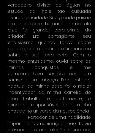
verdadeiro divisor de águas no
estudo da hoje tão cultuada
neuroplasticidade. Sua grande paixão
era o cérebro humano, como ele
dizia “a grande obra-prima do
criador”. Era contagiante seu
entusiasmo quando falava sobre
biologia, sobre o cérebro humano ou
sobre a sua terra natal. Com o
mesmo entusiasmo, ouvia sobre as
minhas conquistas e me
cumprimentava sempre com um
sorriso e um abraço. Frequentador
habitual da minha casa, foi o maior
incentivador da minha carreira, do
meu trabalho e, certamente, o
principal responsável pela minha
entrada no universo da neurociência.
Portador de uma habilidade
ímpar na comunicação, não havia
pré-conceito em relação à sua cor,