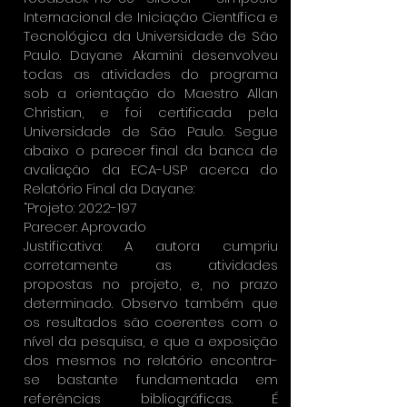
Internacional de Iniciação Científica e
Tecnológica da Universidade de São
Paulo. Dayane Akamini desenvolveu
todas as atividades do programa
sob a orientação do Maestro Allan
Christian, e foi certificada pela
Universidade de São Paulo. Segue
abaixo o parecer final da banca de
avaliação da ECA-USP acerca do
Relatório Final da Dayane:
“Projeto:
2022-197
Parecer: Aprovado
Justificativa: A autora cumpriu
corretamente as atividades
propostas no projeto, e, no prazo
determinado. Observo também que
os resultados são coerentes com o
nível da pesquisa, e que a exposição
dos mesmos no relatório encontra-
se bastante fundamentada em
referências bibliográficas. É