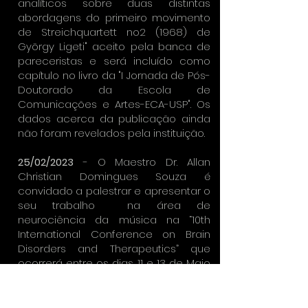
analíticos sobre duas distintas
abordagens do primeiro movimento
de Streichquartett no2 (1968) de
György Ligeti" aceito pela banca de
pareceristas e será incluído como
capítulo no livro da "I Jornada de Pós-
Doutorado da Escola de
Comunicações e Artes-ECA-USP". Os
dados acerca da publicação ainda
não foram revelados pela instituição.
25/02/2023
-
O Maestro Dr. Allan
Christian Domingues Souza é
convidado a palestrar e apresentar o
seu trabalho na área de
neurociência da música na
“10th
International Conference on Brain
Disorders and Therapeutics”
que
ocorrerá entre os dias 11 e 13 de Maio
em Praga, na República Tcheca. Além
de uma imensa honraria, este convite
é um ato de reconhecimento