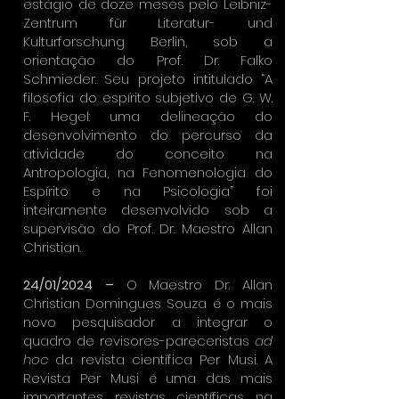
estágio de doze meses pelo Leibniz-
Zentrum für Literatur- und
Kulturforschung Berlin, sob a
orientação do Prof. Dr. Falko
Schmieder.
Seu projeto intitulado “A
filosofia do espírito subjetivo de G. W.
F. Hegel: uma delineação do
desenvolvimento do percurso da
atividade do conceito na
Antropologia, na Fenomenologia do
Espírito e na Psicologia” foi
inteiramente desenvolvido sob a
supervisão do Prof. Dr. Maestro Allan
Christian.
24/01/2024 –
O Maestro Dr. Allan
Christian Domingues Souza é o m
ais
novo pesquisador a integrar o
quadro de revisores-pareceristas
ad
hoc
da revista científica Per Musi. A
Revista Per Musi é uma das mais
importantes revistas científicas na