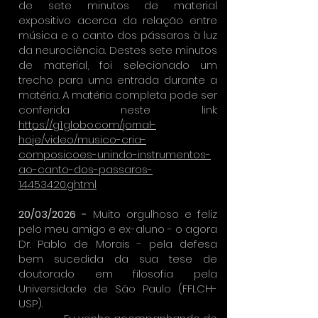
de sete minutos de material
expositivo acerca da relação entre
música e o canto dos pássaros à luz
da neurociência. Destes sete minutos
de material, foi selecionado um
trecho para uma entrada durante a
matéria. A matéria completa pode ser
conferida neste link:
https://g1.globo.com/jornal-
hoje/video/musico-cria-
composicoes-unindo-instrumentos-
ao-canto-dos-passaros-
14453420.ghtml
20/03/2026 -
Muito orgulhoso e feliz
pelo meu amigo e ex-aluno - o agora
Dr. Pablo de Morais - pela defesa
bem sucedida da sua tese de
doutorado em filosofia pela
Universidade de São Paulo (FFLCH-
USP).