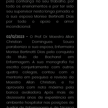
pela confiança no seu trabalho, por
todo os ensinamentos e por ter sido
seu supervisor nesta longa jornada; e
à sua esposa Monise Bertinotti Dias
por todo o apoio e amor
incondicional.
02/12/2023 -
O Prof. Dr. Maestro Allan
Christian Domingues Souza
.parabeniza a sua esposa, Enfermeira
Monise Bertinotti Dias pela conquista
do título de Bacharel em
Enfermagem. A sua monografia foi
escrita conjuntamente com outros
quatro colegas, contou com a
mentoria em pesquisa e revisão do
Maestro Allan Christian, e foi
aprovada com nota máxima pela
banca avaliadora. Após mais de
dezessete anos de experiência em
ambiente hospitalar nas posições de
Auxiliar de Enfermagem e de Técnica