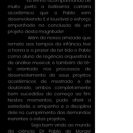
Eu venho acompanhando de
muito perto a belíssima carreira
acadêmica que o Pablo vem
desenvolvendo. E é louvável o esforço
empenhado na conclusão de um
projeto desta magnitude!
Além da nossa amizade que
remete aos tempos da infância, tive
a honra e o prazer de ter tido o Pablo
como aluno de regência orquestral e
de análise musical, e também de tê-
lo orientado nos processos de
desenvolvimento de seus projetos
acadêmicos de mestrado e de
doutorado, ambos completamente
bem sucedidos do começo ao fim.
Nestes momentos, pude aferir a
seriedade, o empenho e a disciplina
dele no cumprimento das demandas
inerentes a estes projetos...
Seja bem-vindo ao mundo
da ciência, Dr. Pablo de Morais!